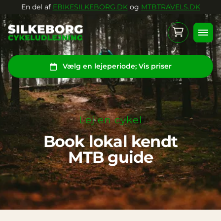
En del af
EBIKESILKEBORG.DK
og
MTBTRAVELS.DK
Dansk
Lej en cykel
Book lokal kendt
MTB guide